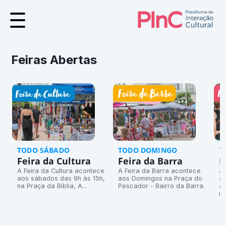
Feiras Abertas
ME
RAS
TODO SÁBADO
TODO DOMINGO
T
Feira da Cultura
Feira da Barra
F
A Feira da Cultura acontece
A Feira da Barra acontece
A 
aos sábados das 9h às 15h,
aos Domingos na Praça do
ac
na Praça da Bíblia, A...
Pescador - Bairro da Barra.
ao
CAR
na
TORES