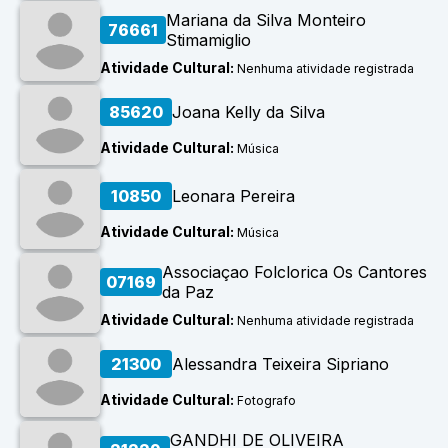
Mariana da Silva Monteiro
76661
Stimamiglio
STAS
RUA
Atividade Cultural:
Nenhuma atividade registrada
85620
Joana Kelly da Silva
Atividade Cultural:
Música
AÇOS
URAIS
10850
Leonara Pereira
Atividade Cultural:
Música
Associaçao Folclorica Os Cantores
07169
da Paz
TAIS
Atividade Cultural:
Nenhuma atividade registrada
21300
Alessandra Teixeira Sipriano
RAR
Atividade Cultural:
Fotografo
GANDHI DE OLIVEIRA