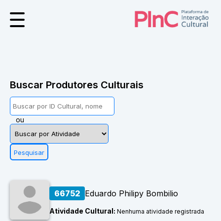
ME
Buscar Produtores Culturais
RAS
ou
Pesquisar
CAR
TORES
66752
Eduardo Philipy Bombilio
Atividade Cultural:
Nenhuma atividade registrada